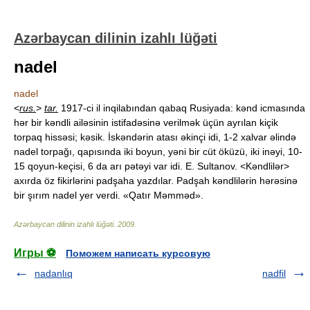
Azərbaycan dilinin izahlı lüğəti
nadel
nadel
<
rus.
>
tar.
1917-ci il inqilabından qabaq Rusiyada: kənd icmasında
hər bir kəndli ailəsinin istifadəsinə verilmək üçün ayrılan kiçik
torpaq hissəsi; kəsik. İskəndərin atası əkinçi idi, 1-2 xalvar əlində
nadel torpağı, qapısında iki boyun, yəni bir cüt öküzü, iki inəyi, 10-
15 qoyun-keçisi, 6 da arı pətəyi var idi. E. Sultanov. <Kəndlilər>
axırda öz fikirlərini padşaha yazdılar. Padşah kəndlilərin hərəsinə
bir şırım nadel yer verdi. «Qatır Məmməd».
Azərbaycan dilinin izahlı lüğəti
.
2009
.
Игры ⚽
Поможем написать курсовую
nadanlıq
nadfil