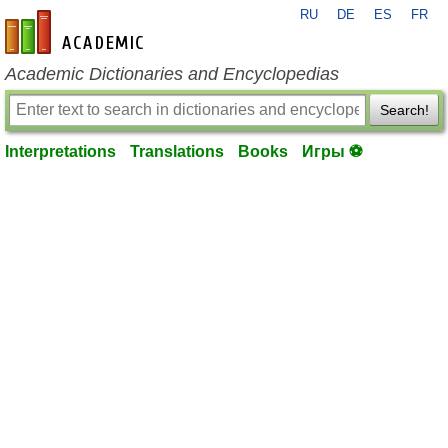
RU
DE
ES
FR
en-academic.com
Academic Dictionaries and Encyclopedias
Search!
Interpretations
Translations
Books
Игры ⚽