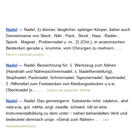
Nadel
— Nadel, 1) dünner, länglicher, spitziger Körper, daher auch
Gemeinname von Steck , Näh , Pack , Strick , Haar , Radier ,
Speck , Magnet , Probiernadel u. m.; 2) (Chir.), in anatomischen
Bestecken gerade u. krumme, vom Chirurgen zu mehrern… …
Pierer's Universal-Lexikon
Nadel
— Nadel, Bezeichnung für: 1. Werkzeug zum Nähen
(Handnäh und Nähmaschinennadel, s. Nadelherstellung),
Stopfnadel, Packnadel, Schnürnadel, Tapeziernadel, Spicknadel;
2. Hilfsmittel zum Feststecken von Kleidungsstücken u.s.w.
(Stecknadel [s.… …
Lexikon der gesamten Technik
Nadel
— Nadel: Das gemeingerm. Substantiv mhd. nādel‹e›, ahd.
nād‹a›la, got. nēÞla, engl. needle, schwed. nål ist eine
Instrumentalbildung zu dem unter ↑ nähen behandelten Verb und
bedeutete demnach urspr. »Gerät zum Nähen« …
Das
Herkunftswörterbuch