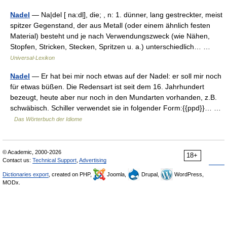
Nadel
— Na|del [ na:dl̩], die; , n: 1. dünner, lang gestreckter, meist
spitzer Gegenstand, der aus Metall (oder einem ähnlich festen
Material) besteht und je nach Verwendungszweck (wie Nähen,
Stopfen, Stricken, Stecken, Spritzen u. a.) unterschiedlich… …
Universal-Lexikon
Nadel
— Er hat bei mir noch etwas auf der Nadel: er soll mir noch
für etwas büßen. Die Redensart ist seit dem 16. Jahrhundert
bezeugt, heute aber nur noch in den Mundarten vorhanden, z.B.
schwäbisch. Schiller verwendet sie in folgender Form:{{ppd}}… …
Das Wörterbuch der Idiome
© Academic, 2000-2026
18+
Contact us:
Technical Support
,
Advertising
Dictionaries export
, created on PHP,
Joomla,
Drupal,
WordPress,
MODx.