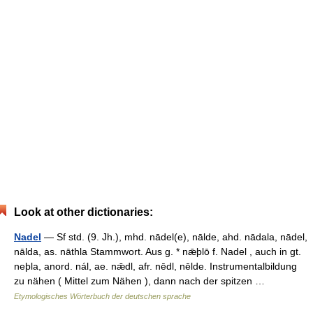
Look at other dictionaries:
Nadel
— Sf std. (9. Jh.), mhd. nādel(e), nālde, ahd. nādala, nādel,
nālda, as. nāthla Stammwort. Aus g. * nǣþlō f. Nadel , auch in gt.
neþla, anord. nál, ae. nǣdl, afr. nēdl, nēlde. Instrumentalbildung
zu nähen ( Mittel zum Nähen ), dann nach der spitzen …
Etymologisches Wörterbuch der deutschen sprache