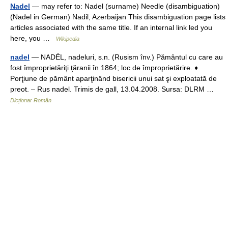
Nadel
— may refer to: Nadel (surname) Needle (disambiguation)
(Nadel in German) Nadil, Azerbaijan This disambiguation page lists
articles associated with the same title. If an internal link led you
here, you …
Wikipedia
nadel
— NADÉL, nadeluri, s.n. (Rusism înv.) Pământul cu care au
fost împroprietăriţi ţăranii în 1864; loc de împroprietărire. ♦
Porţiune de pământ aparţinând bisericii unui sat şi exploatată de
preot. – Rus nadel. Trimis de gall, 13.04.2008. Sursa: DLRM …
Dicționar Român